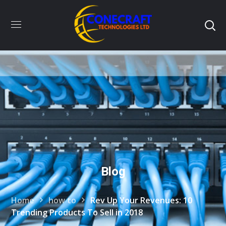
Blog
Home
how to
Rev Up Your Revenues: 10
Trending Products To Sell in 2018