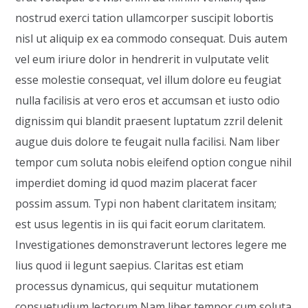
nostrud exerci tation ullamcorper suscipit lobortis
nisl ut aliquip ex ea commodo consequat. Duis autem
vel eum iriure dolor in hendrerit in vulputate velit
esse molestie consequat, vel illum dolore eu feugiat
nulla facilisis at vero eros et accumsan et iusto odio
dignissim qui blandit praesent luptatum zzril delenit
augue duis dolore te feugait nulla facilisi. Nam liber
tempor cum soluta nobis eleifend option congue nihil
imperdiet doming id quod mazim placerat facer
possim assum. Typi non habent claritatem insitam;
est usus legentis in iis qui facit eorum claritatem.
Investigationes demonstraverunt lectores legere me
lius quod ii legunt saepius. Claritas est etiam
processus dynamicus, qui sequitur mutationem
consuetudium lectorum Nam liber tempor cum soluta