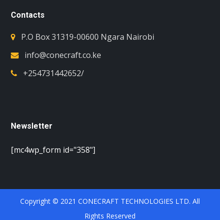
Contacts
P.O Box 31319-00600 Ngara Nairobi
info@conecraft.co.ke
+254731442652/
Newsletter
[mc4wp_form id="358"]
Copyright © 2021 CONECRAFT TECHNOLOGIES LTD. All
Rights Reserved