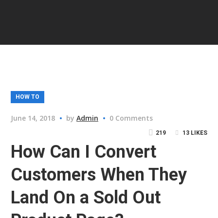
HOW TO
June 14, 2018
by
Admin
0 Comments
219
13
LIKES
How Can I Convert
Customers When They
Land On a Sold Out