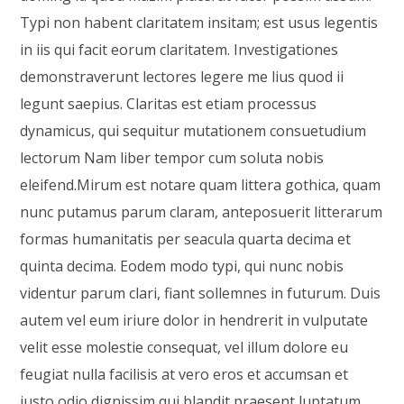
Typi non habent claritatem insitam; est usus legentis
in iis qui facit eorum claritatem. Investigationes
demonstraverunt lectores legere me lius quod ii
legunt saepius. Claritas est etiam processus
dynamicus, qui sequitur mutationem consuetudium
lectorum Nam liber tempor cum soluta nobis
eleifend.Mirum est notare quam littera gothica, quam
nunc putamus parum claram, anteposuerit litterarum
formas humanitatis per seacula quarta decima et
quinta decima. Eodem modo typi, qui nunc nobis
videntur parum clari, fiant sollemnes in futurum. Duis
autem vel eum iriure dolor in hendrerit in vulputate
velit esse molestie consequat, vel illum dolore eu
feugiat nulla facilisis at vero eros et accumsan et
iusto odio dignissim qui blandit praesent luptatum